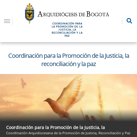
Pasar
al
contenido
COORDINACIÓN PARA
principal
LA PROMOCIÓN DE LA
JUSTICIA, LA
RECONCILIACIÓN Y LA
PAZ
Coordinación para la Promoción de la Justicia, la
reconciliación y la paz
Coordinación para la Promoción de la Justicia, la
Coordinación Arquidiocesana de la Promoción de Justicia, Reconciliación y Paz